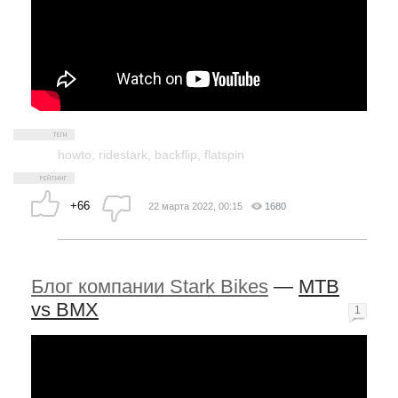
howto
,
ridestark
,
backflip
,
flatspin
+66
22 марта 2022, 00:15
1680
Блог компании Stark Bikes
—
MTB
vs BMX
1