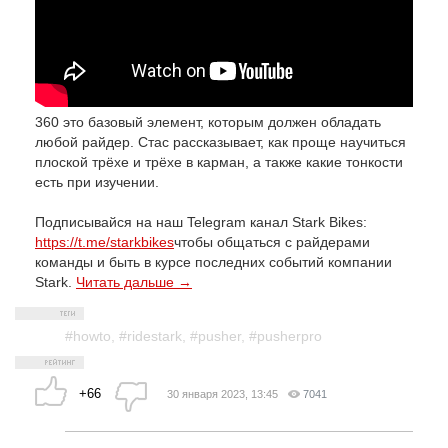
360 это базовый элемент, которым должен обладать
любой райдер. Стас рассказывает, как проще научиться
плоской трёхе и трёхе в карман, а также какие тонкости
есть при изучении.
Подписывайся на наш Telegram канал Stark Bikes:
https://t.me/starkbikes
чтобы общаться с райдерами
команды и быть в курсе последних событий компании
Stark.
Читать дальше →
#howto
,
#ridestark
,
#pusher
,
#pusherpro
+66
30 января 2023, 13:45
7041