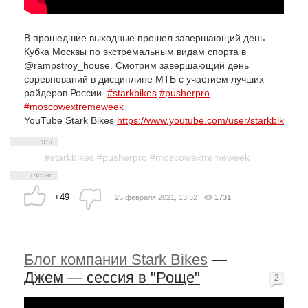
В прошедшие выходные прошел завершающий день
Кубка Москвы по экстремальным видам спорта в
@rampstroy_house. Смотрим завершающий день
соревнований в дисциплине МТБ с участием лучших
райдеров России.
#starkbikes
#pusherpro
#moscowextremeweek
YouTube Stark Bikes
https://www.youtube.com/user/starkbik
#starkbikes​ #pusherpro​ #moscowextremeweek
+49
25 февраля 2021, 13:52
1731
Блог компании Stark Bikes
—
Джем — сессия в "Роще"
2