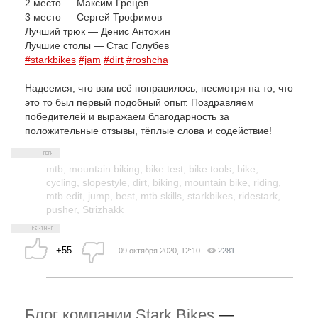
2 место — Максим Грецев
3 место — Сергей Трофимов
Лучший трюк — Денис Антохин
Лучшие столы — Стас Голубев ⠀
#starkbikes
#jam
#dirt
#roshcha
Надеемся, что вам всё понравилось, несмотря на то, что
это то был первый подобный опыт. Поздравляем
победителей и выражаем благодарность за
положительные отзывы, тёплые слова и содействие!
mtb
,
mountain biking
,
bike test
,
bike tools
,
bike
,
cycling
,
slopestyle
,
dirt
,
biking
,
mountain bike
,
riding
,
mtb edit
,
jump
,
best
,
mtb skills
,
starkbikes
,
ridestark
,
pusher
,
Strizhakk
+55
09 октября 2020, 12:10
2281
Блог компании Stark Bikes
—