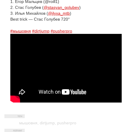
1. Егор Мальцев (@roill1)
2. Стас Голубев (
@stasyan_golubev
)
3. Илья Михайлов (
@ilyxa_mtb
)
Best trick — Стас Голубев 720°
#мышовня
#dirtjump
#pusherpro
мышовня
,
dirtjump
,
pusherpro