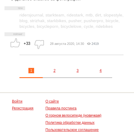
ridersjournal
,
starkteam
,
ridestark
,
mtb
,
dirt
,
slopestyle
,
blog
,
strizhak
,
starkbikes
,
pusher
,
pusherpro
,
bicycle
,
bicycles
,
bicycleporn
,
bicyclelove
,
cycle
,
ridebikes
+33
28 августа 2020, 14:30
2419
1
2
3
4
Войти
О сайте
Регистрация
Правила постинга
О горном велосипеде (новичкам)
Политика обработки данных
Пользовательское соглашение