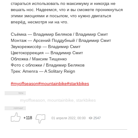
стараться использовать по максимуму и никогда не
вешать нос. Надеемся, что и вы сможете проникнуться
этими эмоциями и посылом, что нужно двигаться
вперёд, несмотря ни на что.
Съёмка — Владимир Беляков / Владимир Смит
Монтаж — Арсений Поддубный / Владимир Смит
Звукорежиссёр — Владимир Смит
Цветокоррекция — Владимир Смит
Обложка / Максим Тищенко
Фото с обложки / Владимир Беляков
Трек: Amenra — A Solitary Reign
#myoffseason
#mountainbike
#starkbikes
myoffseason
,
mountainbike
,
starkbikes
+118
01 апреля 2022, 00:00
2547