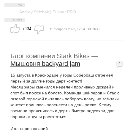
Andrey Strizhak | Pusher PRO
+134
11 февраля 2022, 12:54
2633
Блог компании Stark Bikes
—
Мышовня backyard jam
9
15 августа в Краснодаре у горы Собербаш отгремел
первый за долгие годы дерт контест!
Месяц жары сменился неделей проливных дождей и
спот был похож на болото. Команда шейперов и Стас с
газовой горелкой пытались побороть влагу, но всё-таки
контест пришлось перенести на день позже. К тому
времени прояснилось и дерты быстро подсохли, дав
парням от души раскататься.
Итог соревнований: