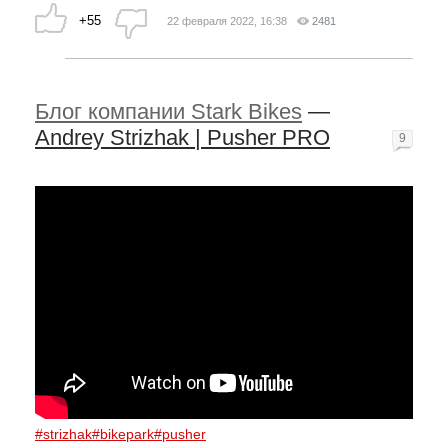
+55
22 февраля 2022, 16:38
2481
Блог компании Stark Bikes
—
Andrey Strizhak | Pusher PRO
9
#strizhak
#bikepark
#pusher