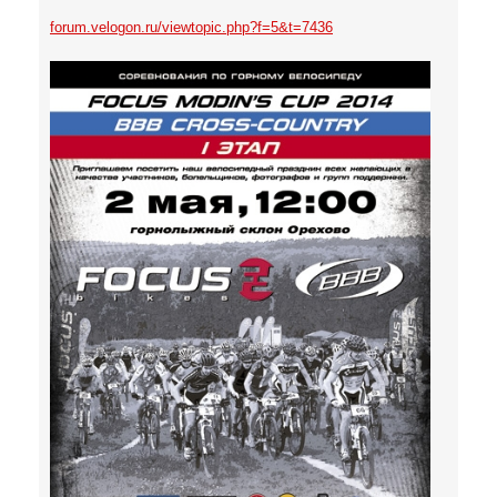
forum.velogon.ru/viewtopic.php?f=5&t=7436