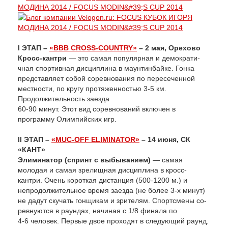
I ЭТАП –
«BBB CROSS-COUNTRY»
– 2 мая, Орехово
Кросс-кантри
— это самая популярная и демократи­
чная спортивная дис­цип­лина в маунтинбайке. Гонка
представляет собой соревнования по пере­се­чен­ной
местности, по кругу протяженностью 3-5 км.
Продолжительность заезда
60-90 минут. Этот вид соревнований включен в
программу Олимпийских игр.
II ЭТАП –
«MUC-OFF ELIMINATOR»
– 14 июня, СК
«КАНТ»
Элиминатор (спринт с выбыванием)
— самая
молодая и самая зрелищная дисциплина в кросс-
кантри. Очень короткая дистанция (500-1200 м.) и
непро­дол­­жительное время заезда (не более 3-х минут)
не дадут скучать гонщикам и зрителям. Спортсмены со­
рев­нуются в раундах, начиная с 1/8 финала по
4-6 че­ло­век. Первые двое проходят в следующий раунд.