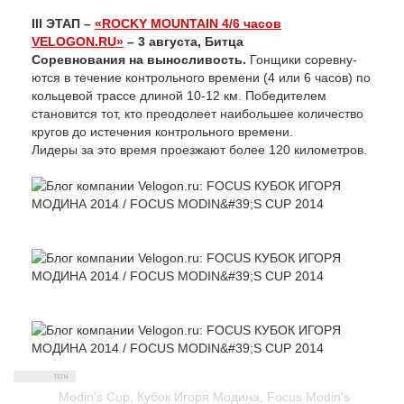
III ЭТАП –
«ROCKY MOUNTAIN 4/6 часов
VELOGON.RU»
– 3 августа, Битца
Соревнования на выносливость.
Гонщики сорев­ну­
ются в течение контрольного времени (4 или 6 часов) по
кольцевой трассе длиной 10-12 км. По­бедителем
становится тот, кто преодолеет наибольшее ко­ли­чество
кругов до истечения кон­троль­ного времени.
Лидеры за это время проезжают более 120 кило­метров.
Modin's Cup
,
Кубок Игоря Модина
,
Focus Modin's