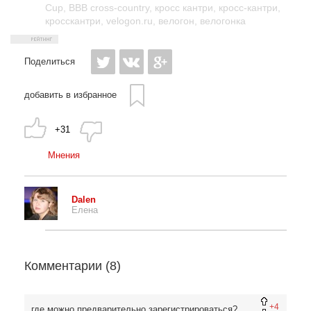
Cup
,
BBB cross-country
,
кросс кантри
,
кросс-кантри
,
кросскантри
,
velogon.ru
,
велогон
,
велогонка
Поделиться
добавить в избранное
+31
Мнения
Dalen
Елена
Комментарии (
8
)
+4
где можно предварительно зарегистрироваться?