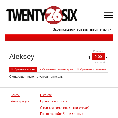
Зарегистрируйтесь
или введите
логин
Рейтинг
Aleksey
0.00
голосов: 0
Избранные посты
Избранные комментарии
Избранные компании
Сюда еще никто не успел написать
Войти
О сайте
Регистрация
Правила постинга
О горном велосипеде (новичкам)
Политика обработки данных