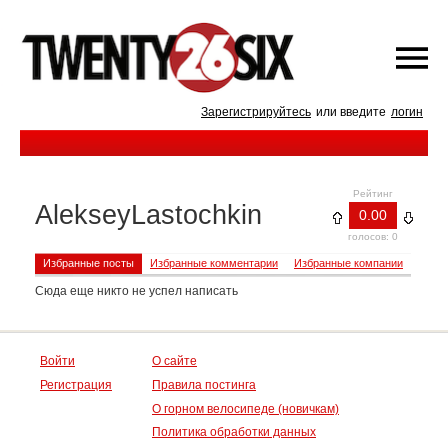
Зарегистрируйтесь
или введите
логин
Рейтинг
AlekseyLastochkin
0.00
голосов: 0
Избранные посты
Избранные комментарии
Избранные компании
Сюда еще никто не успел написать
Войти
О сайте
Регистрация
Правила постинга
О горном велосипеде (новичкам)
Политика обработки данных