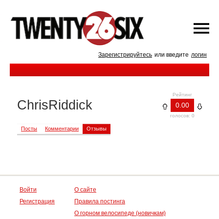
Зарегистрируйтесь
или введите
логин
Рейтинг
ChrisRiddick
0.00
голосов: 0
Посты
Комментарии
Отзывы
Войти
О сайте
Регистрация
Правила постинга
О горном велосипеде (новичкам)