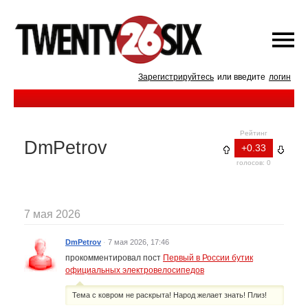
Зарегистрируйтесь
или введите
логин
Рейтинг
DmPetrov
+0.33
голосов: 0
7 мая 2026
DmPetrov
·
7 мая 2026, 17:46
прокомментировал пост
Первый в России бутик
официальных электровелосипедов
Тема с ковром не раскрыта! Народ желает знать! Плиз!