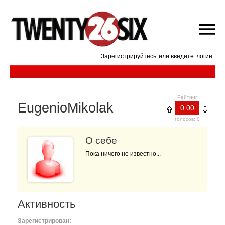
Зарегистрируйтесь
или введите
логин
Рейтинг
EugenioMikolak
0.00
голосов: 0
О себе
Пока ничего не известно...
Активность
Зарегистрирован: