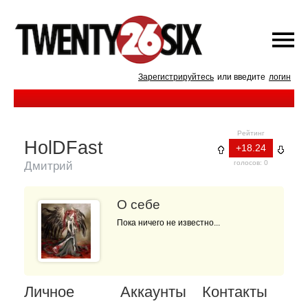
Зарегистрируйтесь
или введите
логин
Рейтинг
HolDFast
+18.24
голосов: 0
Дмитрий
О себе
Пока ничего не известно...
Личное
Аккаунты
Контакты