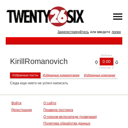
Зарегистрируйтесь
или введите
логин
Рейтинг
KirillRomanovich
0.00
голосов: 0
Избранные посты
Избранные комментарии
Избранные компании
Сюда еще никто не успел написать
Войти
О сайте
Регистрация
Правила постинга
О горном велосипеде (новичкам)
Политика обработки данных