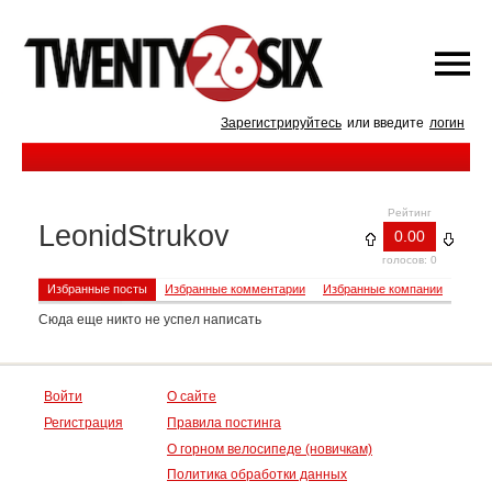
Зарегистрируйтесь
или введите
логин
Рейтинг
LeonidStrukov
0.00
голосов: 0
Избранные посты
Избранные комментарии
Избранные компании
Сюда еще никто не успел написать
Войти
О сайте
Регистрация
Правила постинга
О горном велосипеде (новичкам)
Политика обработки данных