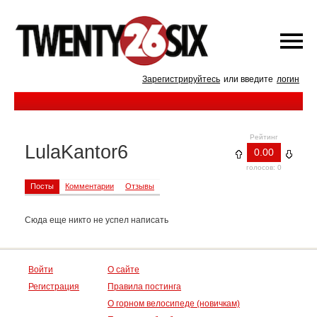
Зарегистрируйтесь
или введите
логин
Рейтинг
LulaKantor6
0.00
голосов: 0
Посты
Комментарии
Отзывы
Сюда еще никто не успел написать
Войти
О сайте
Регистрация
Правила постинга
О горном велосипеде (новичкам)