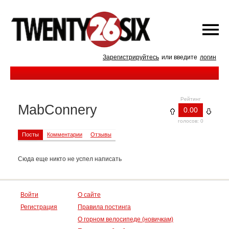
Зарегистрируйтесь
или введите
логин
Рейтинг
MabConnery
0.00
голосов: 0
Посты
Комментарии
Отзывы
Сюда еще никто не успел написать
Войти
О сайте
Регистрация
Правила постинга
О горном велосипеде (новичкам)