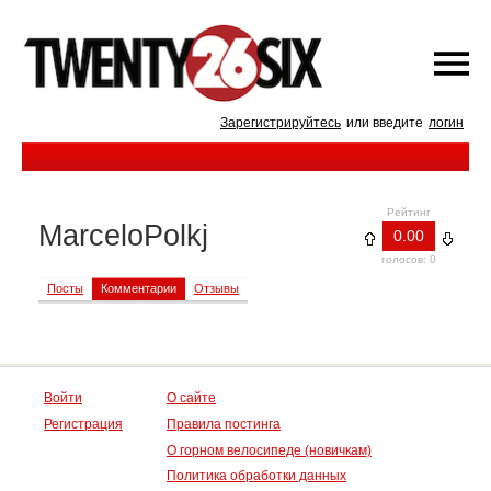
Зарегистрируйтесь
или введите
логин
Рейтинг
MarceloPolkj
0.00
голосов: 0
Посты
Комментарии
Отзывы
Войти
О сайте
Регистрация
Правила постинга
О горном велосипеде (новичкам)
Политика обработки данных