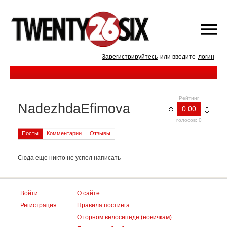
Зарегистрируйтесь
или введите
логин
Рейтинг
NadezhdaEfimova
0.00
голосов: 0
Посты
Комментарии
Отзывы
Сюда еще никто не успел написать
Войти
О сайте
Регистрация
Правила постинга
О горном велосипеде (новичкам)