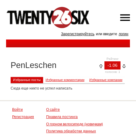
Зарегистрируйтесь
или введите
логин
Рейтинг
PenLeschen
-1.06
голосов: 1
Избранные посты
Избранные комментарии
Избранные компании
Сюда еще никто не успел написать
Войти
О сайте
Регистрация
Правила постинга
О горном велосипеде (новичкам)
Политика обработки данных