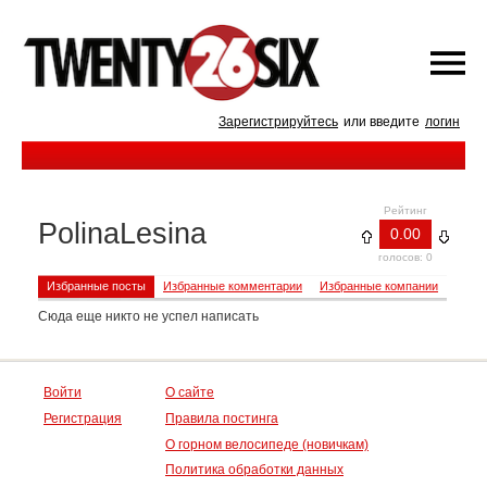
Зарегистрируйтесь
или введите
логин
Рейтинг
PolinaLesina
0.00
голосов: 0
Избранные посты
Избранные комментарии
Избранные компании
Сюда еще никто не успел написать
Войти
О сайте
Регистрация
Правила постинга
О горном велосипеде (новичкам)
Политика обработки данных