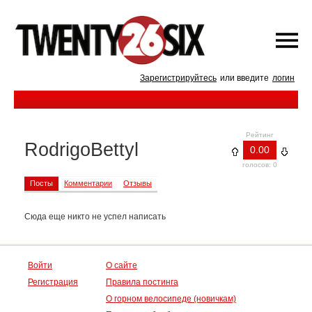
Зарегистрируйтесь
или введите
логин
Рейтинг
RodrigoBettyl
0.00
голосов: 0
Посты
Комментарии
Отзывы
Сюда еще никто не успел написать
Войти
О сайте
Регистрация
Правила постинга
О горном велосипеде (новичкам)