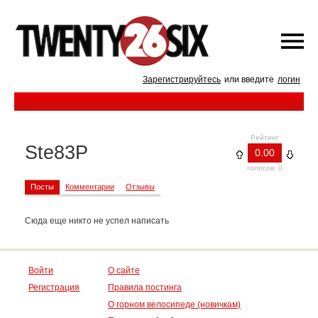
Зарегистрируйтесь
или введите
логин
Рейтинг
Ste83P
0.00
голосов: 0
Посты
Комментарии
Отзывы
Сюда еще никто не успел написать
Войти
О сайте
Регистрация
Правила постинга
О горном велосипеде (новичкам)