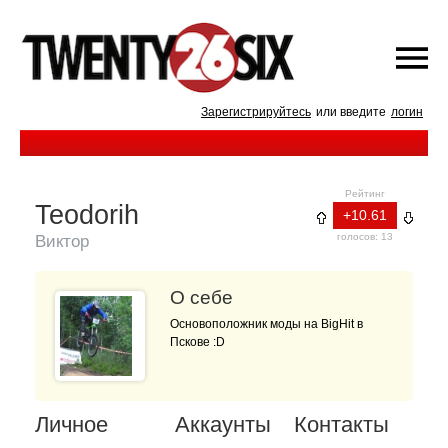
Зарегистрируйтесь
или введите
логин
Рейтинг
Teodorih
+10.61
голосов: 13
Виктор
О себе
Основоположник моды на BigHit в
Пскове :D
Личное
Аккаунты
Контакты