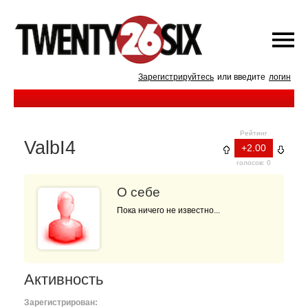
Зарегистрируйтесь
или введите
логин
Рейтинг
ValbI4
+2.00
голосов: 0
О себе
Пока ничего не известно...
Активность
Зарегистрирован: