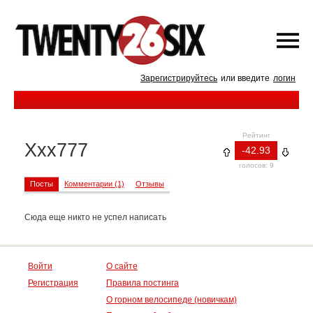
Зарегистрируйтесь
или введите
логин
Рейтинг
Xxx777
-42.93
голосов: 9
Посты
Комментарии (1)
Отзывы
Сюда еще никто не успел написать
Войти
О сайте
Регистрация
Правила постинга
О горном велосипеде (новичкам)