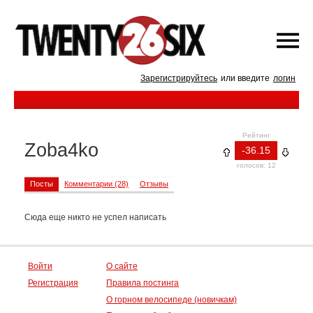
Зарегистрируйтесь
или введите
логин
Рейтинг
Zoba4ko
-36.15
голосов: 12
Посты
Комментарии (28)
Отзывы
Сюда еще никто не успел написать
Войти
О сайте
Регистрация
Правила постинга
О горном велосипеде (новичкам)