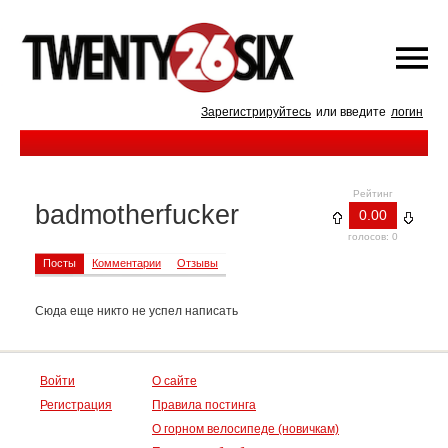
Зарегистрируйтесь
или введите
логин
Рейтинг
badmotherfucker
0.00
голосов: 0
Посты
Комментарии
Отзывы
Сюда еще никто не успел написать
Войти
О сайте
Регистрация
Правила постинга
О горном велосипеде (новичкам)