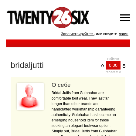
Зарегистрируйтесь
или введите
логин
Рейтинг
bridaljutti
0.00
голосов: 0
О себе
Bridal Juttis from Gulbhahar are
comfortable foot wear. They last far
longer than other brands and
handcrafted workmanship garanteeing
authenticity. Gulbhahar has become an
emerging household item for those
seeking an elegant footwear option.
Simply put, Bridal Juttis from Gulbhahar