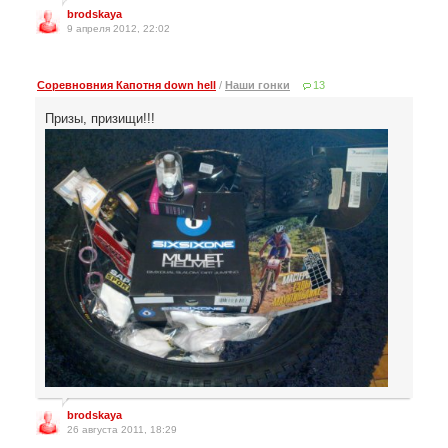
brodskaya
9 апреля 2012, 22:02
Cоревновния Капотня down hell
/
Наши гонки
13
Призы, призищи!!!
brodskaya
26 августа 2011, 18:29