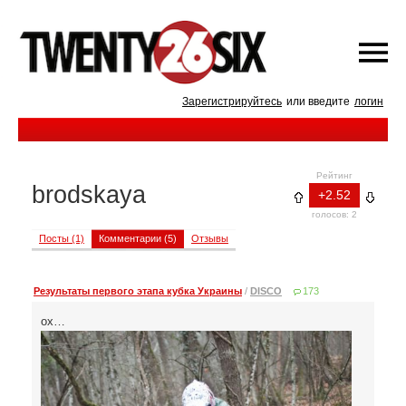
Зарегистрируйтесь
или введите
логин
Рейтинг
brodskaya
+2.52
голосов: 2
Посты (1)
Комментарии (5)
Отзывы
Результаты первого этапа кубка Украины
/
DISCO
173
ох…