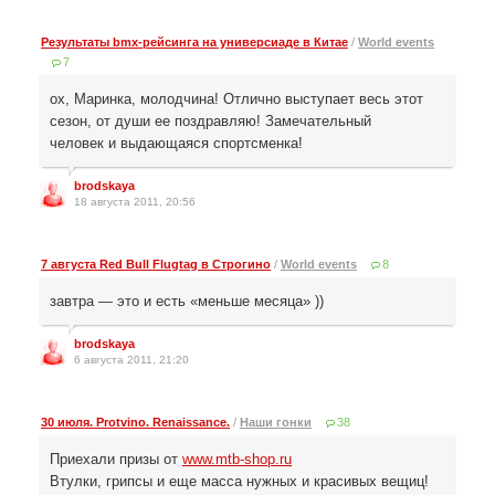
Результаты bmx-рейсинга на универсиаде в Китае
/
World events
7
ох, Маринка, молодчина! Отлично выступает весь этот
сезон, от души ее поздравляю! Замечательный
человек и выдающаяся спортсменка!
brodskaya
18 августа 2011, 20:56
7 августа Red Bull Flugtag в Строгино
/
World events
8
завтра — это и есть «меньше месяца» ))
brodskaya
6 августа 2011, 21:20
30 июля. Protvino. Renaissance.
/
Наши гонки
38
Приехали призы от
www.mtb-shop.ru
Втулки, грипсы и еще масса нужных и красивых вещиц!