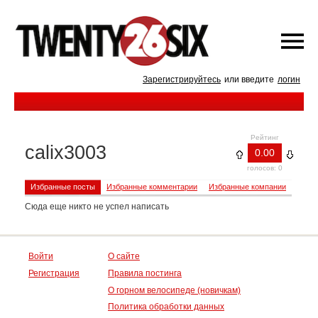
Зарегистрируйтесь
или введите
логин
Рейтинг
calix3003
0.00
голосов: 0
Избранные посты
Избранные комментарии
Избранные компании
Сюда еще никто не успел написать
Войти
О сайте
Регистрация
Правила постинга
О горном велосипеде (новичкам)
Политика обработки данных