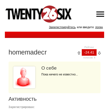
Зарегистрируйтесь
или введите
логин
Рейтинг
homemadecr
-24.41
голосов: 4
О себе
Пока ничего не известно...
Активность
Зарегистрирован: