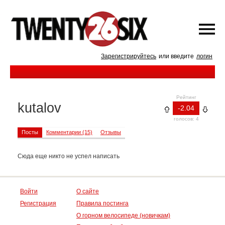
Зарегистрируйтесь
или введите
логин
Рейтинг
kutalov
-2.04
голосов: 4
Посты
Комментарии (15)
Отзывы
Сюда еще никто не успел написать
Войти
О сайте
Регистрация
Правила постинга
О горном велосипеде (новичкам)