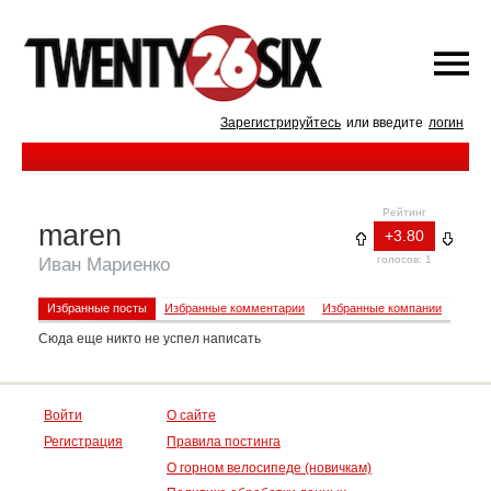
Зарегистрируйтесь
или введите
логин
Рейтинг
maren
+3.80
голосов: 1
Иван Мариенко
Избранные посты
Избранные комментарии
Избранные компании
Сюда еще никто не успел написать
Войти
О сайте
Регистрация
Правила постинга
О горном велосипеде (новичкам)