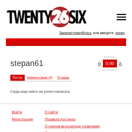
Зарегистрируйтесь
или введите
логин
Рейтинг
stepan61
0.00
голосов: 0
Посты
Комментарии (4)
Отзывы
Сюда еще никто не успел написать
Войти
О сайте
Регистрация
Правила постинга
О горном велосипеде (новичкам)