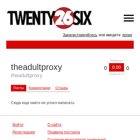
Зарегистрируйтесь
или введите
логин
Рейтинг
theadultproxy
0.00
голосов: 0
theadultproxy
Посты
Комментарии
Отзывы
Сюда еще никто не успел написать
Войти
О сайте
Регистрация
Правила постинга
О горном велосипеде (новичкам)