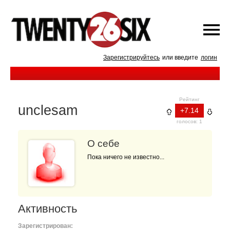
Зарегистрируйтесь
или введите
логин
Рейтинг
unclesam
+7.14
голосов: 1
О себе
Пока ничего не известно...
Активность
Зарегистрирован: