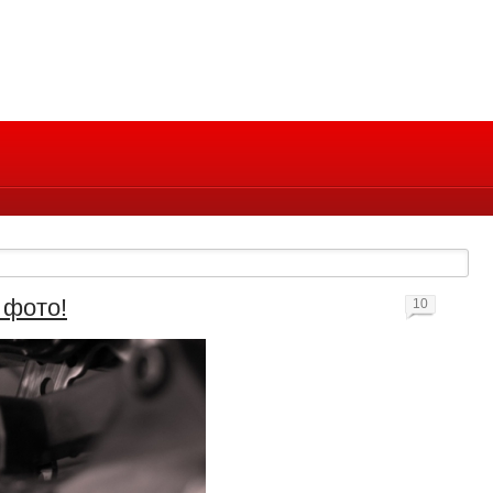
 фото!
10