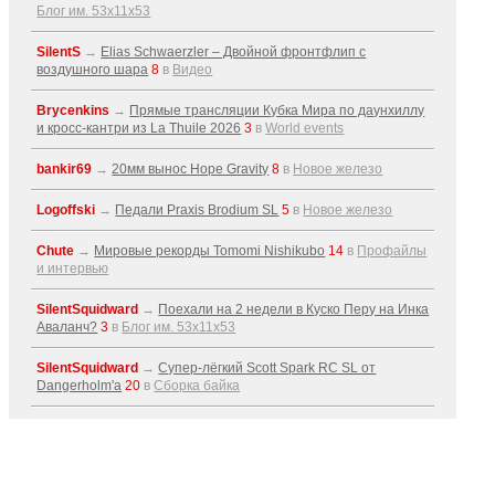
Блог им. 53x11x53
SilentS
→
Elias Schwaerzler – Двойной фронтфлип с
воздушного шара
8
в
Видео
Brycenkins
→
Прямые трансляции Кубка Мира по даунхиллу
и кросс-кантри из La Thuile 2026
3
в
World events
bankir69
→
20мм вынос Hope Gravity
8
в
Новое железо
Logoffski
→
Педали Praxis Brodium SL
5
в
Новое железо
Chute
→
Мировые рекорды Tomomi Nishikubo
14
в
Профайлы
и интервью
SilentSquidward
→
Поехали на 2 недели в Куско Перу на Инка
Аваланч?
3
в
Блог им. 53x11x53
SilentSquidward
→
Супер-лёгкий Scott Spark RC SL от
Dangerholm'a
20
в
Сборка байка