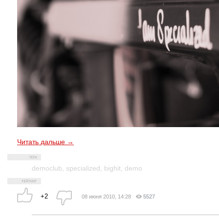
Читать дальше →
democlub
,
specialized
,
bighit
,
demo
+2
08 июня 2010, 14:28
5527