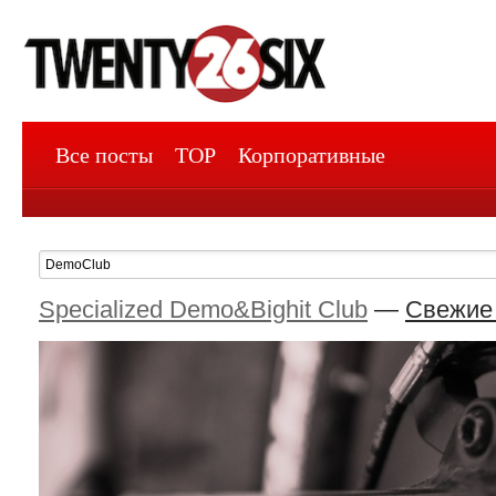
Все посты
TOP
Корпоративные
Specialized Demo&Bighit Club
—
Свежие