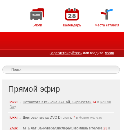
Блоги
Календарь
Места катания
Зарегистрируйтесь
или введите
логин
Прямой эфир
lokki
→
Фотоохота в каньоне Ак-Cай, Кыргызстан
14
в
Roll All
Day
lokki
→
Дёртовая вилка DVO Dirt jump
7
в
Новое железо
Zhuk
→
МТБ чат Ванкувера/Вислера/Сквомиша в телеге
23
в