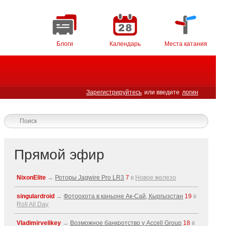
Блоги
Календарь
Места катания
Зарегистрируйтесь
или введите
логин
Прямой эфир
NixonElite
→
Роторы Jagwire Pro LR3
7
в
Новое железо
singulardroid
→
Фотоохота в каньоне Ак-Cай, Кыргызстан
19
в
Roll All Day
Vladimirvelikey
→
Возможное банкротство у Accell Group
18
в