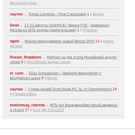
Велоиндустрия
sayrius
→
Tomas Lemoine – Flow Caniculaire
1
в
Видео
Deon
→
21-22 августа | БАННОЕ | Финал РЭС, Чемпионат
России по МТБ эндуро (любительский)
1
в
FRaction
dgimi
→
Maxxis представляют новый Minion DHX
13
в
Новое
железо
Ruslan_Bogdanov
→
Рейтинг за два этапа Российской эндуро
серии
6
в
Российская эндуро серия
el_cane
→
Elias Schwaerzler – Двойной фронтфлип с
воздушного шара
9
в
Видео
sayrius
→
Супер-лёгкий Scott Spark RC SL от Dangerholm'a
24
в
Сборка байка
temkinmag_ridemtb
→
МТБ чат Ванкувера/Вислера/Сквомиша
в телеге
27
в
Блог им. 53x11x53