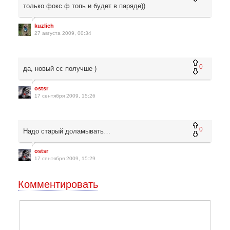
только фокс ф топь и будет в паряде))
kuzlich
27 августа 2009, 00:34
0
да, новый сс получше )
ostsr
17 сентября 2009, 15:26
0
Надо старый доламывать…
ostsr
17 сентября 2009, 15:29
Комментировать