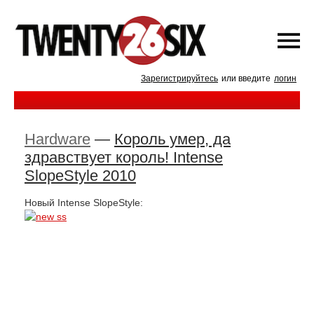
Зарегистрируйтесь
или введите
логин
Hardware
—
Король умер, да
здравствует король! Intense
SlopeStyle 2010
Новый Intense SlopeStyle: