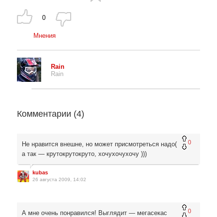
0
Мнения
Rain
Rain
Комментарии (
4
)
0
Не нравится внешне, но может присмотреться надо(
а так — крутокрутокруто, хочухочухочу )))
kubas
26 августа 2009, 14:02
0
А мне очень понравился! Выглядит — мегасекас