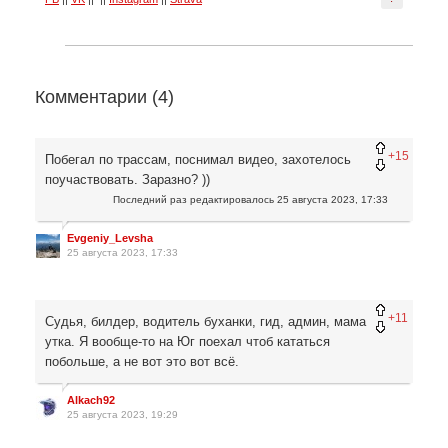
Комментарии (
4
)
+15
Побегал по трассам, поснимал видео, захотелось
поучаствовать. Заразно? ))
Последний раз редактировалось
25 августа 2023, 17:33
Evgeniy_Levsha
25 августа 2023, 17:33
+11
Судья, билдер, водитель буханки, гид, админ, мама
утка. Я вообще-то на Юг поехал чтоб кататься
побольше, а не вот это вот всё.
Alkach92
25 августа 2023, 19:29