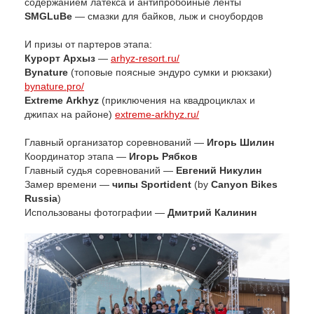
содержанием латекса и антипробойные ленты
SMGLuBe
— смазки для байков, лыж и сноубордов
И призы от партеров этапа:
Курорт Архыз
—
arhyz-resort.ru/
Bynature
(топовые поясные эндуро сумки и рюкзаки)
bynature.pro/
Extreme Аrkhyz
(приключения на квадроциклах и
джипах на районе)
extreme-arkhyz.ru/
Главный организатор соревнований —
Игорь Шилин
Координатор этапа —
Игорь Рябков
Главный судья соревнований —
Евгений Никулин
Замер времени —
чипы Sportident
(by
Canyon Bikes
Russia
)
Использованы фотографии —
Дмитрий Калинин