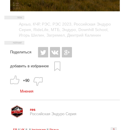
Архыз
,
КЧР
,
РЭС
,
РЭС 2023
,
Российская Эндуро
Серия
,
RideLife
,
МТБ
,
Эндуро
,
Downhill School
,
Игорь Шилин
,
Загремел
,
Дмитрий Калинин
Поделиться
добавить в избранное
+90
Мнения
res
Российская Эндуро Серия
FB
||
VK
|| ||
Instagram
||
Strava
?