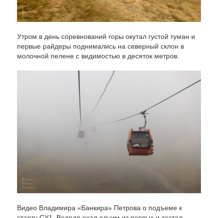
Утром в день соревнований горы окутал густой туман и
первые райдеры поднимались на северный склон в
молочной пелене с видимостью в десяток метров.
Видео Владимира «Банкира» Петрова о подъеме к
старту СУ1. Володя ехал одним из первых и застал