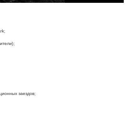
rk;
ители);
;
ционных заездов;