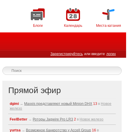
Блоги
Календарь
Места катания
Зарегистрируйтесь
или введите
логин
Прямой эфир
dgimi
→
Maxxis представляют новый Minion DHX
13
в
Новое
железо
FeelBetter
→
Роторы Jagwire Pro LR3
2
в
Новое железо
yurtsa
→
Возможное банкротство у Accell Group
16
в