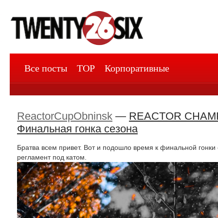
Все посты
TOP
Корпоративные
ReactorCupObninsk
—
REACTOR CHAMPI
Финальная гонка сезона
Братва всем привет. Вот и подошло время к финальной гон
регламент под катом.