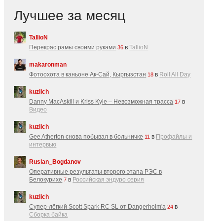
Лучшее за месяц
TallioN
Перекрас рамы своими руками
в
TallioN
36
makaronman
Фотоохота в каньоне Ак-Cай, Кыргызстан
в
Roll All Day
18
kuzlich
Danny MacAskill и Kriss Kyle – Невозможная трасса
в
17
Видео
kuzlich
Gee Atherton снова побывал в больничке
в
Профайлы и
11
интервью
Ruslan_Bogdanov
Оперативные результаты второго этапа РЭС в
Белокурихе
в
Российская эндуро серия
7
kuzlich
Супер-лёгкий Scott Spark RC SL от Dangerholm'a
в
24
Сборка байка