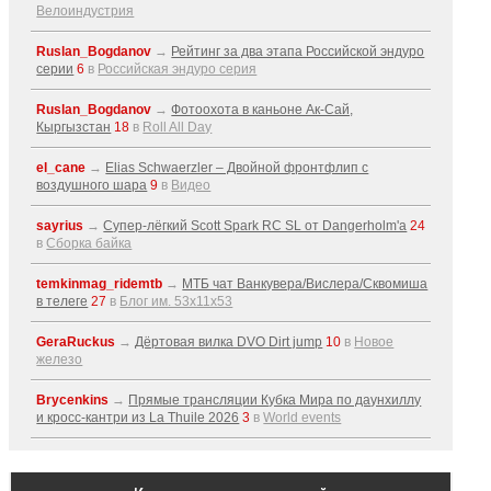
Велоиндустрия
Ruslan_Bogdanov
→
Рейтинг за два этапа Российской эндуро
серии
6
в
Российская эндуро серия
Ruslan_Bogdanov
→
Фотоохота в каньоне Ак-Cай,
Кыргызстан
18
в
Roll All Day
el_cane
→
Elias Schwaerzler – Двойной фронтфлип с
воздушного шара
9
в
Видео
sayrius
→
Супер-лёгкий Scott Spark RC SL от Dangerholm'a
24
в
Сборка байка
temkinmag_ridemtb
→
МТБ чат Ванкувера/Вислера/Сквомиша
в телеге
27
в
Блог им. 53x11x53
GeraRuckus
→
Дёртовая вилка DVO Dirt jump
10
в
Новое
железо
Brycenkins
→
Прямые трансляции Кубка Мира по даунхиллу
и кросс-кантри из La Thuile 2026
3
в
World events