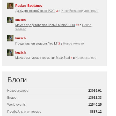
Ruslan_Bogdanov
Да будет второй этап РЭС!
в
Российская эндуро серия
3
kuzlich
Maxxis представляют новый Minion DHX
в
Новое
13
железо
kuzlich
Представлен эндурик Yeti LT
в
Новое железо
3
kuzlich
Maxxis выпускает герметик MaxxSeal
в
Новое железо
4
Блоги
Новое железо
23035.91
Видео
13632.33
World events
12540.25
Профайлы и интервью
8887.12