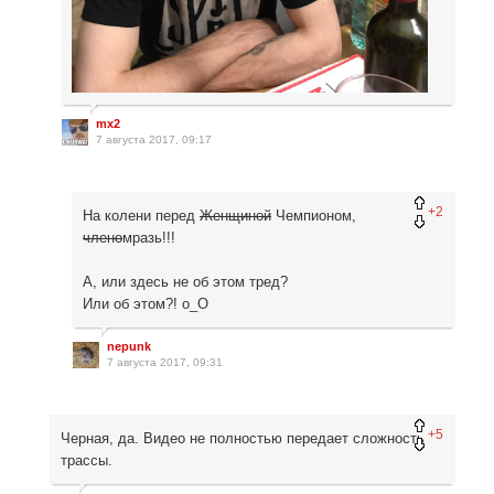
mx2
7 августа 2017, 09:17
+2
На колени перед
Женщиной
Чемпионом,
члено
мразь!!!
А, или здесь не об этом тред?
Или об этом?! o_O
nepunk
7 августа 2017, 09:31
+5
Черная, да. Видео не полностью передает сложность
трассы.