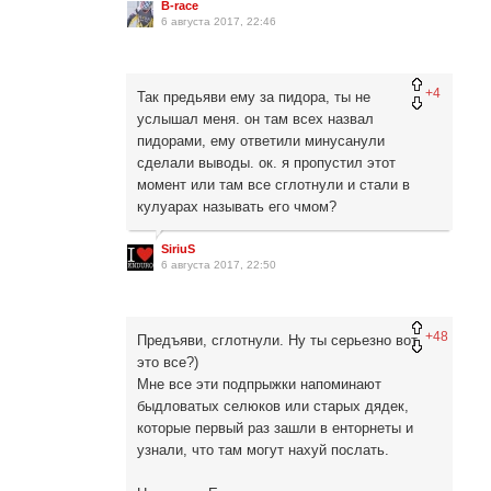
B-race
6 августа 2017, 22:46
+4
Так предьяви ему за пидора, ты не
услышал меня. он там всех назвал
пидорами, ему ответили минусанули
сделали выводы. ок. я пропустил этот
момент или там все сглотнули и стали в
кулуарах называть его чмом?
SiriuS
6 августа 2017, 22:50
+48
Предъяви, сглотнули. Ну ты серьезно вот
это все?)
Мне все эти подпрыжки напоминают
быдловатых селюков или старых дядек,
которые первый раз зашли в енторнеты и
узнали, что там могут нахуй послать.