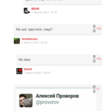
BEAR
7 августа 2017, 11:07
+12
На чьё, простите, лицо?
JustUnicorn
7 августа 2017, 00:12
+11
На твое
SiriuS
7 августа 2017, 00:18
+7