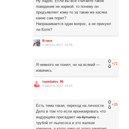
Ну ладно. Если вы все считаете такое
поведение не нормой, то почему он
предъявляет кому-то за такие же касяки
какие сам порит?
Напрашивается один вопрос, а не прихуел
ли Коля?
B-race
6 августа 2017, 22:58
+21
Я немного не понял, но на всякий —
извинись
tsymbalov_95
6 августа 2017, 23:25
+35
Есть тема такая, переход на личности.
Дело в том что если иронизировать что
индурщики приседают
на бутылку
с
трубой от пылесоса и это жалкое
зрелище, а ктото дико от этого закипает