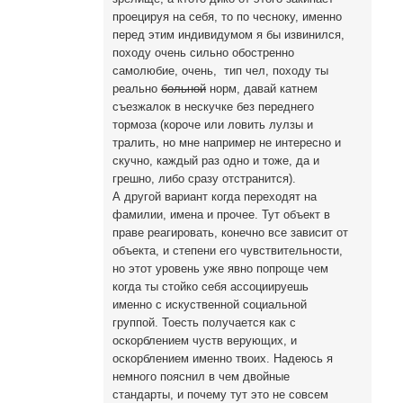
проецируя на себя, то по чесноку, именно
перед этим индивидумом я бы извинился,
походу очень сильно обостренно
самолюбие, очень, тип чел, походу ты
реально
больной
норм, давай катнем
съезжалок в нескучке без переднего
тормоза (короче или ловить лулзы и
тралить, но мне например не интересно и
скучно, каждый раз одно и тоже, да и
грешно, либо сразу отстранится).
А другой вариант когда переходят на
фамилии, имена и прочее. Тут объект в
праве реагировать, конечно все зависит от
объекта, и степени его чувствительности,
но этот уровень уже явно попроще чем
когда ты стойко себя ассоциируешь
именно с искуственной социальной
группой. Тоесть получается как с
оскорблением чуств верующих, и
оскорблением именно твоих. Надеюсь я
немного пояснил в чем двойные
стандарты, и почему тут это не совсем