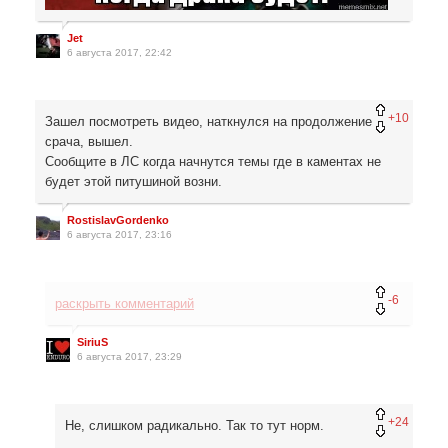
Jet
6 августа 2017, 22:42
+10
Зашел посмотреть видео, наткнулся на продолжение
срача, вышел.
Сообщите в ЛС когда начнутся темы где в каментах не
будет этой питушиной возни.
RostislavGordenko
6 августа 2017, 23:16
-6
раскрыть комментарий
SiriuS
6 августа 2017, 23:29
+24
Не, слишком радикально. Так то тут норм.