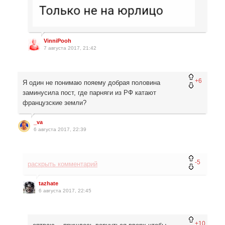
VinniPooh
7 августа 2017, 21:42
+6
Я один не понимаю пояему добрая половина
заминусила пост, где парняги из РФ катают
французские земли?
_va
6 августа 2017, 22:39
-5
раскрыть комментарий
tazhate
6 августа 2017, 22:45
+10