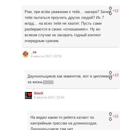
+12
Ром, при всём уважении к тебе… нахера? Зачем
тебе пытаться проучить других людей? Их 7
млрд… на всех тебя не хватит. Пусть сами
разбираются в своих «отношениях». Ну во
всяком случае не засирать годный контент
очередным срачем.
_va
6 августа 2017, 22:52
+10
Даунхильщиков как мамонтов, вот и цепляемся
за жизнь)))))))))
SiriuS
6 августа 2017, 22:54
+31
На видео какие-то ребята катают по
кантрийным трассам на длинноходах.
Даунхильщиков там нет.