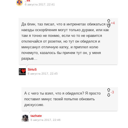
_va
6 августа 2017, 22:41
+4
Да блин, таз писал, что в интренетах обижаться на
наезды оскорбления могут только дураки, или как
там я точно не понмю, если чо то не нравится
отключайся от розетки, но тут он обиделся и
минусанул отличную катку, и приплел колю
почемуто, казалось бы причем тут он, у меня
разрыв…
SiriuS
6 августа 2017, 22:45
-3
А с чего ты взял, что я обиделся? Я просто
поставил минус твоей попытке обновить
дискуссию.
tazhate
6 августа 2017, 22:46