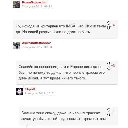
RomaGolovchin
7 августа 2017, 09:23
+4
Ну, исходя из критериев что IMBA, что UK-системы —
да. На синей разрывников не должно быть.
AleksandrSimonov
7 августа 2017, 09:23
+3
Спасибо за пояснение, сам в Европе никогда не
был, но почему-то думал, что черные трассы это
дичь дикая, а тут вроде ничего такого.
TApoK
7 августа 2017, 10:21
+1
Больше тебе скажу, даже на черных трассах
зачастую бывают объезды самых стремных тем.