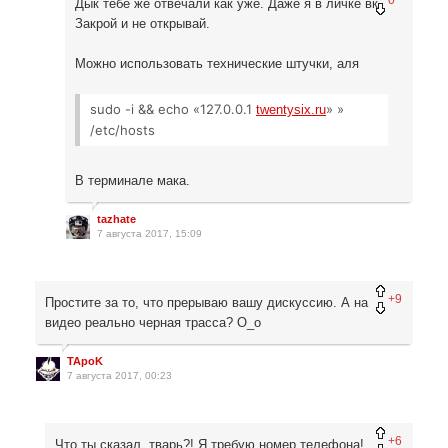
Дык тебе же отвечали как уже. Даже я в личке вк.
Закрой и не открывай.
Можно использовать технические штучки, аля
sudo -i && echo «127.0.0.1
» »
twentysix.ru
/etc/hosts
В терминале мака.
tazhate
7 августа 2017, 15:09
+9
Простите за то, что прерываю вашу дискуссию. А на
видео реально черная трасса? О_о
TApoK
7 августа 2017, 00:23
+6
Что ты сказал, тварь?! Я требую номер телефона!