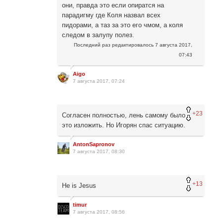
они, правда это если опиратся на
парадигму где Коля назвал всех
пидорами, а таз за это его чмом, а коля
следом в залупу полез.
Последний раз редактировалось
7 августа 2017,
07:43
Aigo
7 августа 2017, 07:24
+23
Согласен полностью, лень самому было
это изложить. Но Игорян спас ситуацию.
AntonSapronov
7 августа 2017, 08:30
+13
He is Jesus
timur
7 августа 2017, 08:56