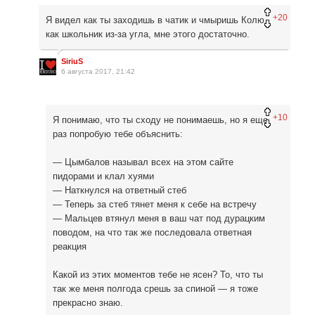
+20
Я видел как ты заходишь в чатик и чмыришь Колю,
как школьник из-за угла, мне этого достаточно.
SiriuS
6 августа 2017, 21:42
+10
Я понимаю, что ты сходу не понимаешь, но я еще
раз попробую тебе объяснить:
— Цымбалов называл всех на этом сайте
пидорами и клал хуями
— Наткнулся на ответный стеб
— Теперь за стеб тянет меня к себе на встречу
— Мальцев втянул меня в ваш чат под дурацким
поводом, на что так же последовала ответная
реакция
Какой из этих моментов тебе не ясен? То, что ты
так же меня полгода срешь за спиной — я тоже
прекрасно знаю.