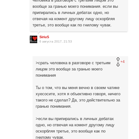
человека в разговоре с третьим лицом это
вообще за гранью моего понимания. если вы
припирались в личных дебатах одно, но
отвечая на комент другому лицу оскорбляя
третье, это вообще как по гнилому чувак.
SiriuS
6 августа 2017, 21:53
+4
>срать человека в разговоре с третьим
лицом это вообще за гранью моего
понимания
Ты о том, что вы меня вечно в своем чатике
хуесосите, хотя я объективно говоря, ничего
такого не сделал? Да, это действительно за
гранью понимания.
>если вы припирались в личных дебатах
одно, но отвечая на комент другому лицу
оскорбляя третье, это вообще как по
гнилому чувак.