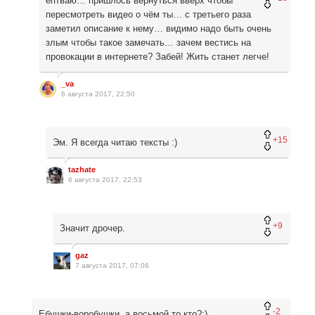
ептваю… пришлось вернуться вверх чтобы
пересмотреть видео о чём ты… с третьего раза
заметил описание к нему… видимо надо быть очень
злым чтобы такое замечать… зачем вестись на
провокации в интернете? Забей! Жить станет легче!
_va
6 августа 2017, 22:50
+15
Эм. Я всегда читаю тексты :)
tazhate
6 августа 2017, 22:53
+9
Значит дрочер.
gaz
7 августа 2017, 07:06
-2
Ебушки-воробушки, а восьмой то кто?:)