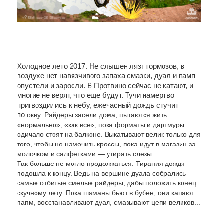
Холодное лето 2017. Не слышен лязг тормозов, в
воздухе нет навязчивого запаха смазки, дуал и памп
опустели и заросли. В Протвино сейчас не катают, и
многие не верят, что еще будут. Тучи намертво
пригвоздились к небу, ежечасный дождь стучит
по
окну. Райдеры засели дома, пытаются жить
«нормально», «как все», пока форматы и дартмуры
одичало стоят на балконе. Выкатывают велик только для
того, чтобы не намочить кроссы, пока идут в магазин за
молочком и салфетками — утирать слезы.
Так больше не могло продолжаться. Тирания дождя
подошла к концу. Ведь на вершине дуала собрались
самые отбитые смелые райдеры, дабы положить конец
скучному лету. Пока шаманы бьют в бубен, они капают
папм, восстанавливают дуал, смазывают цепи великов...