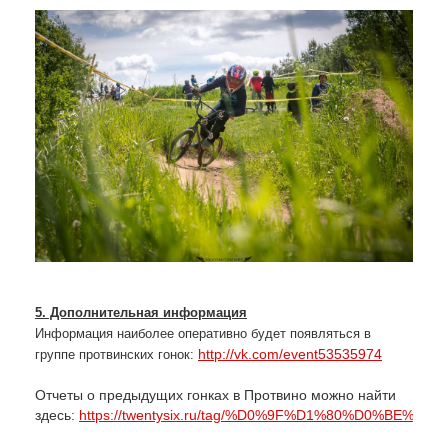
5
. Дополнительная информация
Информация наиболее оперативно будет появляться в
http://vk.com/event53535974
группе протвинских гонок:
Отчеты о предыдущих гонках в Протвино можно найти
здесь:
https://twentysix.ru/tag/%D0%9F%D1%80%D0%BE