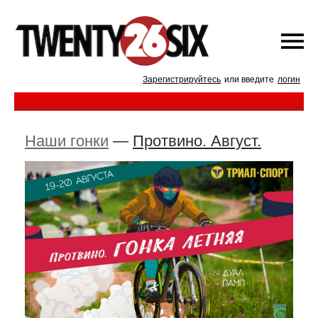
Зарегистрируйтесь
или введите
логин
Наши гонки
—
Протвино. Август.