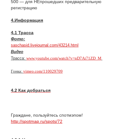
500 — для НЕпрошедших предварительную
регистрацию
4.Информация
4.1 Трасса
Фото:
saschasid.livejournal.com/43214.html
Видео
Трасса:
www.youtube.com/watch?v=nD7Ai71ZD_M
Гонка: 
vimeo.com/110029709
4.2 Как добраться
Граждане, пользуйтесь спотмэпом!
http://spotmap.ru/spots/72