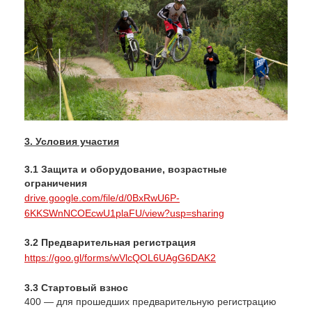
3. Условия участия
3.1 Защита и оборудование, возрастные
ограничения
drive.google.com/file/d/0BxRwU6P-
6KKSWnNCOEcwU1plaFU/view?usp=sharing
3.2
Предварительная регистрация
https://goo.gl/forms/wVlcQOL6UAgG6DAK2
3.3 Стартовый взнос
400 — для прошедших предварительную регистрацию