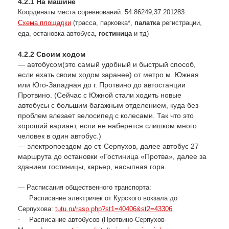
4.2.1 На машине
Координаты места соревнований: 54.86249,37.201283.
Схема площадки
(трасса, парковка*,
палатка
регистрации,
еда, остановка автобуса,
гостиница
и тд)
4.2.2 Своим ходом
— автобусом(это самый удобный и быстрый способ,
если ехать своим ходом заранее) от метро м. Южная
или Юго-Западная до г. Протвино до автостанции
Протвино. (Сейчас с Южной стали ходить новые
автобусы с большим багажным отделением, куда без
проблем влезает велосипед с колесами. Так что это
хороший вариант, если не наберется слишком много
человек в один автобус.)
— электропоездом до ст. Серпухов, далее автобус 27
маршрута до остановки «Гостиница «Протва», далее за
зданием гостиницы, карьер, насыпная гора.
—
Расписания общественного транспорта:
·
Расписание электричек от Курского вокзала до
Серпухова:
tutu.ru/rasp.php?st1=40406&st2=43306
·
Расписание автобусов (Протвино-Серпухов-