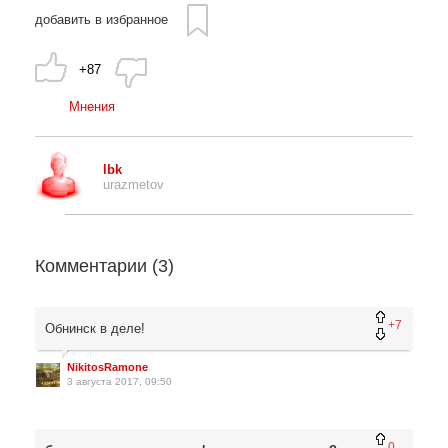
добавить в избранное
+87
Мнения
lbk
urazmetov
Комментарии (
3
)
+7
Обнинск в деле!
NikitosRamone
3 августа 2017, 09:50
0