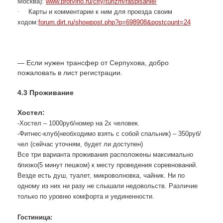
Москва):
www.protvino.ru/city/turizm/raspisanie/
·
Карты и комментарии к ним для проезда своим
ходом:
forum.dirt.ru/showpost.php?p=698908&postcount=24
— Если нужен трансфер от Серпухова, добро
пожаловать в лист регистрации.
4.3 Проживание
Хостел:
-Хостел – 1000руб/номер на 2х человек.
-Фитнес-клуб(необходимо взять с собой спальник) – 350руб/
чел (сейчас уточням, будет ли доступен)
Все три варианта проживания расположены максимально
близко(5 минут пешком) к месту проведения соревнований.
Везде есть душ, туалет, микроволновка, чайник. Ни по
одному из них ни разу не слышали недовольств. Различие
только по уровню комфорта и уединенности.
Гостиница: