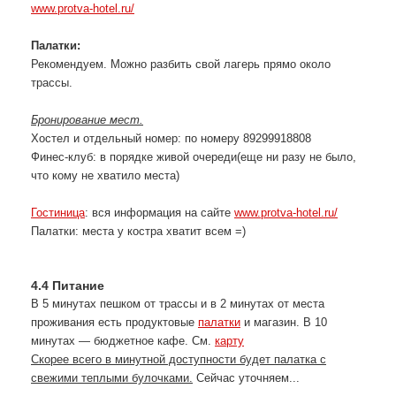
www.protva-hotel.ru/
Палатки
:
Рекомендуем. Можно разбить свой лагерь прямо около
трассы.
Бронирование мест.
Хостел и отдельный номер: по номеру 89299918808
Финес-клуб: в порядке живой очереди(еще ни разу не было,
что кому не хватило места)
Гостиница
: вся информация на сайте
www.protva-hotel.ru/
Палатки: места у костра хватит всем =)
4.4 Питание
В 5 минутах пешком от трассы и в 2 минутах от места
проживания есть продуктовые
палатки
и магазин. В 10
минутах — бюджетное кафе. См.
карту
Скорее всего в минутной доступности будет палатка с
свежими теплыми булочками.
Сейчас уточняем...