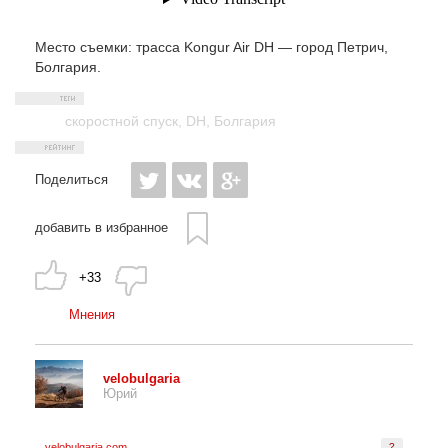
Место съемки: трасса Kongur Air DH — город Петрич,
Болгария.
скоростной спуск
,
DH
,
Болгария
Поделиться
добавить в избранное
+33
Мнения
velobulgaria
Юрий
velobulgaria.com
?