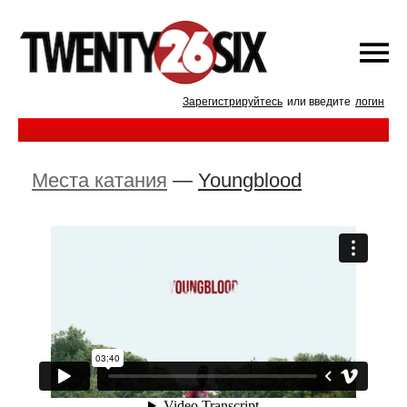
Зарегистрируйтесь
или введите
логин
Места катания
—
Youngblood