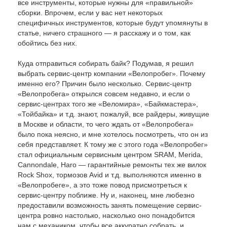
все инструменты, которые нужны для «правильной»
сборки. Впрочем, если у вас нет некоторых
специфичных инструментов, которые будут упомянуты в
статье, ничего страшного — я расскажу и о том, как
обойтись без них.
Куда отправиться собирать байк? Подумав, я решил
выбрать сервис-центр компании «Велопробег». Почему
именно его? Причин было несколько. Сервис-центр
«Велопробега» открылся совсем недавно, и если о
сервис-центрах того же «Веломира», «Байкмастера»,
«Тойбайка» и т.д. знают, пожалуй, все райдеры, живущие
в Москве и области, то чего ждать от «Велопробега»
было пока неясно, и мне хотелось посмотреть, что он из
себя представляет. К тому же с этого года «Велопробег»
стал официальным сервисным центром SRAM, Merida,
Cannondale, Haro — гарантийные ремонты тех же вилок
Rock Shox, тормозов Avid и т.д. выполняются именно в
«Велопробеге», а это тоже повод присмотреться к
сервис-центру поближе. Ну и, наконец, мне любезно
предоставили возможность занять помещение сервис-
центра ровно настолько, насколько оно понадобится
нам с механиком, чтобы все аккуратно собрать, и