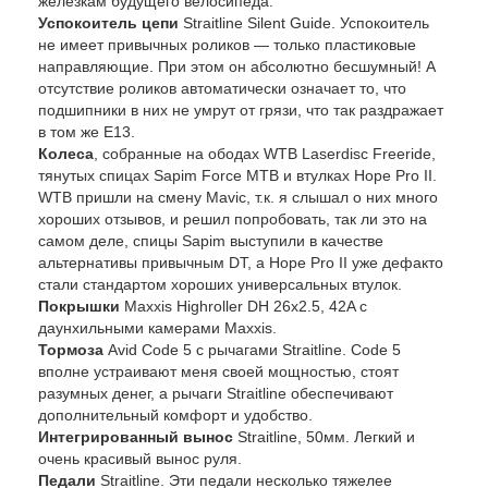
железкам будущего велосипеда.
Успокоитель цепи
Straitline Silent Guide. Успокоитель
не имеет привычных роликов — только пластиковые
направляющие. При этом он абсолютно бесшумный! А
отсутствие роликов автоматически означает то, что
подшипники в них не умрут от грязи, что так раздражает
в том же E13.
Колеса
, собранные на ободах WTB Laserdisc Freeride,
тянутых спицах Sapim Force MTB и втулках Hope Pro II.
WTB пришли на смену Mavic, т.к. я слышал о них много
хороших отзывов, и решил попробовать, так ли это на
самом деле, спицы Sapim выступили в качестве
альтернативы привычным DT, а Hope Pro II уже дефакто
стали стандартом хороших универсальных втулок.
Покрышки
Maxxis Highroller DH 26x2.5, 42A с
даунхильными камерами Maxxis.
Тормоза
Avid Code 5 с рычагами Straitline. Code 5
вполне устраивают меня своей мощностью, стоят
разумных денег, а рычаги Straitline обеспечивают
дополнительный комфорт и удобство.
Интегрированный вынос
Straitline, 50мм. Легкий и
очень красивый вынос руля.
Педали
Straitline. Эти педали несколько тяжелее