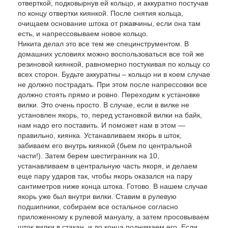
отверткой, подковырнув ей кольцо, и аккуратно постучав
по концу отвертки киянкой. После снятия кольца,
очищаем основание штока от ржавчины, если она там
есть, и напрессовываем новое кольцо.
Никита делал это все тем же специнструментом. В
домашних условиях можно воспользоваться все той же
резиновой киянкой, равномерно постукивая по кольцу со
всех сторон. Будьте аккуратны – кольцо ни в коем случае
не должно пострадать. При этом после напрессовки все
должно стоять прямо и ровно. Переходим к установке
вилки. Это очень просто. В случае, если в вилке не
установлен якорь, то, перед установкой вилки на байк,
нам надо его поставить. И поможет нам в этом —
правильно, киянка. Устанавливаем якорь в шток,
забиваем его внутрь киянкой (бьем по центральной
части!). Затем берем шестигранник на 10,
устанавливаем в центральную часть якоря, и делаем
еще пару ударов так, чтобы якорь оказался на пару
сантиметров ниже конца штока. Готово. В нашем случае
якорь уже был внутри вилки. Ставим в рулевую
подшипники, собираем все остальное согласно
приложенному к рулевой мануалу, а затем просовываем
шток вилки в стакан, и до конца поднимаем его. Если