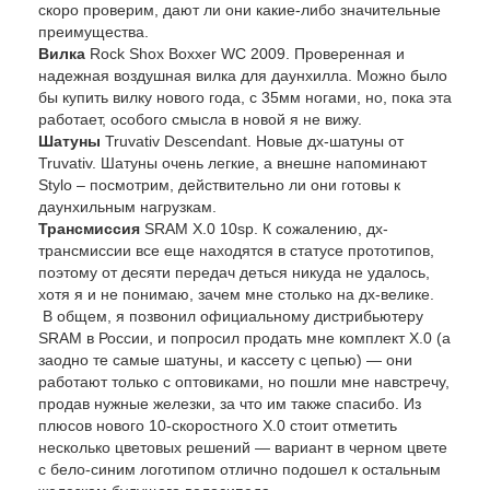
скоро проверим, дают ли они какие-либо значительные
преимущества.
Вилка
Rock Shox Boxxer WC 2009. Проверенная и
надежная воздушная вилка для даунхилла. Можно было
бы купить вилку нового года, с 35мм ногами, но, пока эта
работает, особого смысла в новой я не вижу.
Шатуны
Truvativ Descendant. Новые дх-шатуны от
Truvativ. Шатуны очень легкие, а внешне напоминают
Stylo – посмотрим, действительно ли они готовы к
даунхильным нагрузкам.
Трансмиссия
SRAM X.0 10sp. К сожалению, дх-
трансмиссии все еще находятся в статусе прототипов,
поэтому от десяти передач деться никуда не удалось,
хотя я и не понимаю, зачем мне столько на дх-велике.
В общем, я позвонил официальному дистрибьютеру
SRAM в России, и попросил продать мне комплект X.0 (а
заодно те самые шатуны, и кассету с цепью) — они
работают только с оптовиками, но пошли мне навстречу,
продав нужные железки, за что им также спасибо. Из
плюсов нового 10-скоростного X.0 стоит отметить
несколько цветовых решений — вариант в черном цвете
с бело-синим логотипом отлично подошел к остальным