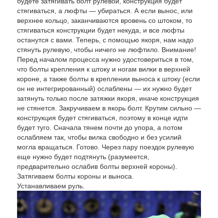
будете затягивать болт рулевой, конструкция будет
стягиваться, а люфты — убираться. А если вынос, или
верхнее кольцо, заканчиваются вровень со штоком, то
стягиваться конструкции будет некуда, и все люфты
останутся с вами. Теперь, с помощью якоря, нам надо
стянуть рулевую, чтобы ничего не люфтило. Внимание!
Перед началом процесса нужно удостовериться в том,
что болты крепления к штоку и ногам вилки в верхней
короне, а также болты в креплении выноса к штоку (если
он не интегрированный) ослаблены — их нужно будет
затянуть только после затяжки якоря, иначе конструкция
не стянется. Закручиваем в якорь болт. Крутим сильно —
конструкция будет стягиваться, поэтому в конце идти
будет туго. Сначала тянем почти до упора, а потом
ослабляем так, чтобы вилка свободно и без усилий
могла вращаться. Готово. Через пару поездок рулевую
еще нужно будет подтянуть (разумеется,
предварительно ослабив болты верхней короны).
Затягиваем болты короны и выноса.
Устанавливаем руль.