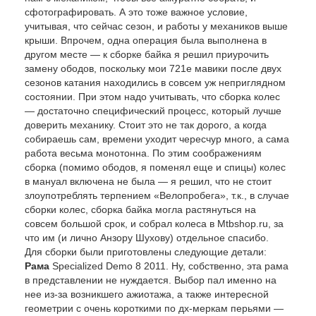
сфотографировать. А это тоже важное условие,
учитывая, что сейчас сезон, и работы у механиков выше
крыши. Впрочем, одна операция была выполнена в
другом месте — к сборке байка я решил приурочить
замену ободов, поскольку мои 721е мавики после двух
сезонов катания находились в совсем уж неприглядном
состоянии. При этом надо учитывать, что сборка колес
— достаточно специфический процесс, который лучше
доверить механику. Стоит это не так дорого, а когда
собираешь сам, времени уходит чересчур много, а сама
работа весьма монотонна. По этим соображениям
сборка (помимо ободов, я поменял еще и спицы) колес
в мануал включена не была — я решил, что не стоит
злоупотреблять терпением «Велопробега», т.к., в случае
сборки колес, сборка байка могла растянуться на
совсем большой срок, и собрал колеса в Mtbshop.ru, за
что им (и лично Анзору Шухову) отдельное спасибо.
Для сборки были приготовлены следующие детали:
Рама
Specialized Demo 8 2011. Ну, собственно, эта рама
в представлении не нуждается. Выбор пал именно на
нее из-за возникшего ажиотажа, а также интересной
геометрии с очень короткими по дх-меркам перьями —