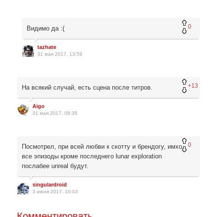
0
Видимо да :(
tazhate
31 мая 2017, 13:58
+13
На всякий случай, есть сцена после титров.
Aigo
31 мая 2017, 08:35
0
Посмотрел, при всей любви к скотту и брендогу, имхо,
все эпизоды кроме последнего lunar exploration
послабее unreal будут.
singulardroid
3 июня 2017, 10:03
Комментировать