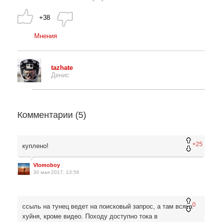
+38
Мнения
tazhate
Денис
Комментарии (
5
)
+25
куплено!
Vlomoboy
30 мая 2017, 13:56
0
ссыль на тунец ведет на поисковый запрос, а там всяка
хуйня, кроме видео. Походу доступно тока в