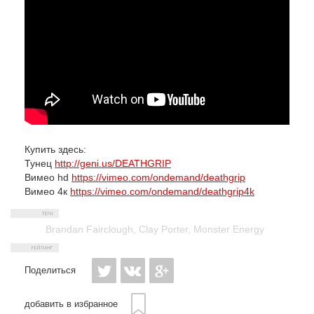
Купить здесь:
Тунец
http://geni.us/DEATHGRIP
Вимео hd
https://vimeo.com/ondemand/deathgrip
Вимео 4к
https://vimeo.com/ondemand/deathgrip4k
Brandan Fairclough
,
Clay Porter
,
Monster Energy
Поделиться
добавить в избранное