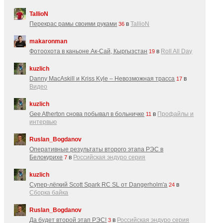
TallioN
Перекрас рамы своими руками
в
TallioN
36
makaronman
Фотоохота в каньоне Ак-Cай, Кыргызстан
в
Roll All Day
19
kuzlich
Danny MacAskill и Kriss Kyle – Невозможная трасса
в
17
Видео
kuzlich
Gee Atherton снова побывал в больничке
в
Профайлы и
11
интервью
Ruslan_Bogdanov
Оперативные результаты второго этапа РЭС в
Белокурихе
в
Российская эндуро серия
7
kuzlich
Супер-лёгкий Scott Spark RC SL от Dangerholm'a
в
24
Сборка байка
Ruslan_Bogdanov
Да будет второй этап РЭС!
в
Российская эндуро серия
3