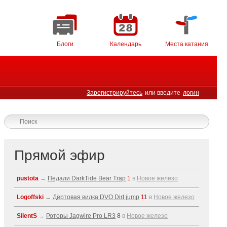
Блоги
Календарь
Места катания
Зарегистрируйтесь
или введите
логин
Прямой эфир
pustota
→
Педали DarkTide Bear Trap
1
в
Новое железо
Logoffski
→
Дёртовая вилка DVO Dirt jump
11
в
Новое железо
SilentS
→
Роторы Jagwire Pro LR3
8
в
Новое железо