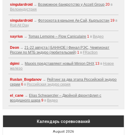
singulardroid
→
Возможное банкротство у Accell Group
20
в
Велоиндустрия
singulardroid
→
Фотоохота в каньоне Ак-Cай, Кыргызстан
19
в
Roll All Day
sayrius
→
Tomas Lemoine – Flow Caniculaire
1
в
Видео
Deon
→
21-22 августа | БАННОЕ | Финал РЭС, Чемпионат
России по МТБ эндуро (любительский)
1
в
FRaction
dgimi
→
Maxxis представляют новый Minion DHX
13
в
Новое
железо
Ruslan_Bogdanov
→
Рейтинг за два этапа Российской эндуро
серии
6
в
Российская эндуро серия
el_cane
→
Elias Schwaerzler – Двойной фронтфлип с
воздушного шара
9
в
Видео