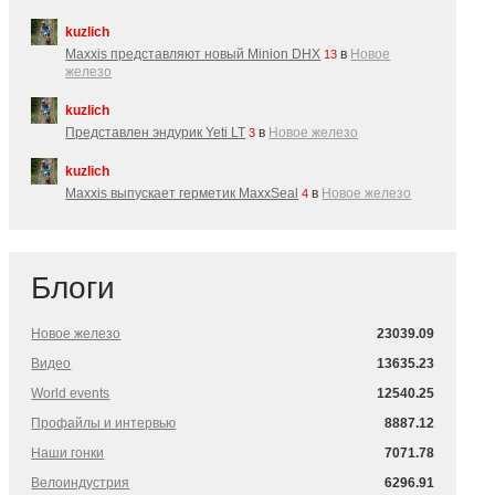
kuzlich
Maxxis представляют новый Minion DHX
в
Новое
13
железо
kuzlich
Представлен эндурик Yeti LT
в
Новое железо
3
kuzlich
Maxxis выпускает герметик MaxxSeal
в
Новое железо
4
Блоги
Новое железо
23039.09
Видео
13635.23
World events
12540.25
Профайлы и интервью
8887.12
Наши гонки
7071.78
Велоиндустрия
6296.91