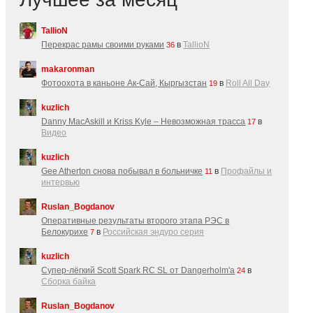
TallioN
Перекрас рамы своими руками
в
TallioN
36
makaronman
Фотоохота в каньоне Ак-Cай, Кыргызстан
в
Roll All Day
19
kuzlich
Danny MacAskill и Kriss Kyle – Невозможная трасса
в
17
Видео
kuzlich
Gee Atherton снова побывал в больничке
в
Профайлы и
11
интервью
Ruslan_Bogdanov
Оперативные результаты второго этапа РЭС в
Белокурихе
в
Российская эндуро серия
7
kuzlich
Супер-лёгкий Scott Spark RC SL от Dangerholm'a
в
24
Сборка байка
Ruslan_Bogdanov