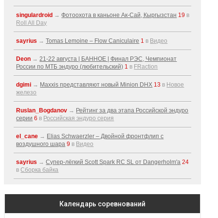
singulardroid
→
Фотоохота в каньоне Ак-Cай, Кыргызстан
19
в
Roll All Day
sayrius
→
Tomas Lemoine – Flow Caniculaire
1
в
Видео
Deon
→
21-22 августа | БАННОЕ | Финал РЭС, Чемпионат
России по МТБ эндуро (любительский)
1
в
FRaction
dgimi
→
Maxxis представляют новый Minion DHX
13
в
Новое
железо
Ruslan_Bogdanov
→
Рейтинг за два этапа Российской эндуро
серии
6
в
Российская эндуро серия
el_cane
→
Elias Schwaerzler – Двойной фронтфлип с
воздушного шара
9
в
Видео
sayrius
→
Супер-лёгкий Scott Spark RC SL от Dangerholm'a
24
в
Сборка байка