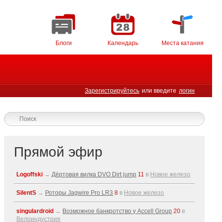
Блоги
Календарь
Места катания
Зарегистрируйтесь
или введите
логин
Прямой эфир
Logoffski
→
Дёртовая вилка DVO Dirt jump
11
в
Новое железо
SilentS
→
Роторы Jagwire Pro LR3
8
в
Новое железо
singulardroid
→
Возможное банкротство у Accell Group
20
в
Велоиндустрия