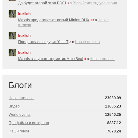
Да будет второй этап РЭС!
в
Российская эндуро серия
3
kuzlich
Maxxis представляют новый Minion DHX
в
Новое
13
железо
kuzlich
Представлен эндурик Yeti LT
в
Новое железо
3
kuzlich
Maxxis выпускает герметик MaxxSeal
в
Новое железо
4
Блоги
Новое железо
23039.09
Видео
13635.23
World events
12540.25
Профайлы и интервью
8887.12
Наши гонки
7070.24