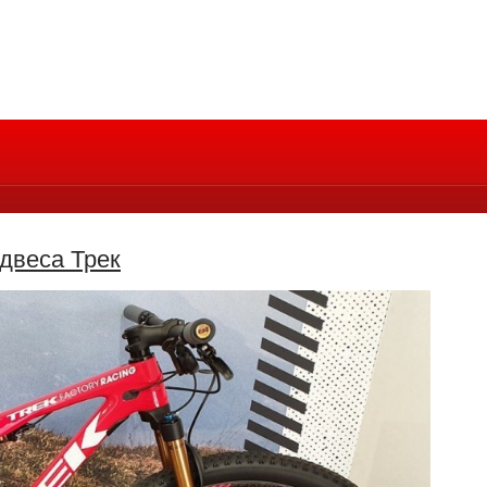
двеса Трек