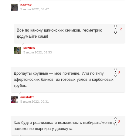
badfox
5 июля 2022, 08:47
+2
Всё по канону шпионских снимков, геометрию
додумайте сами!
kuzlich
5 июля 2022, 09:53
0
Дропауты крупные — моё почтение. Или по типу
афертоноских байков, из готовых узлов и карбоновых
трубок.
amstafff
5 июля 2022, 09:31
0
Как будто реализовали возможность выбирать/менять
положение шарнира у дропаута.