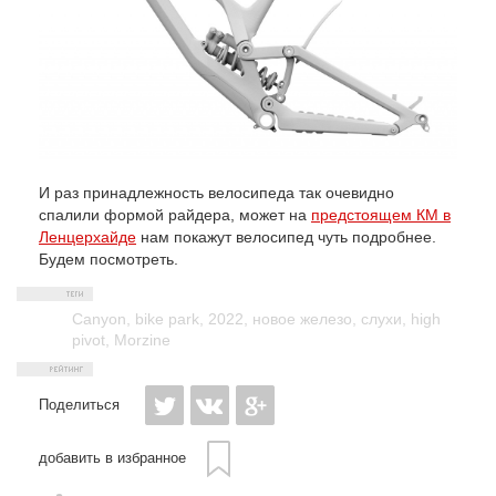
И раз принадлежность велосипеда так очевидно
спалили формой райдера, может на
предстоящем КМ в
Ленцерхайде
нам покажут велосипед чуть подробнее.
Будем посмотреть.
Canyon
,
bike park
,
2022
,
новое железо
,
слухи
,
high
pivot
,
Morzine
Поделиться
добавить в избранное