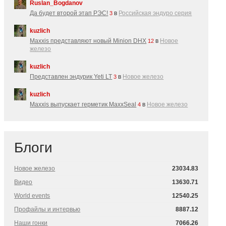
Ruslan_Bogdanov
Да будет второй этап РЭС!
в
Российская эндуро серия
3
kuzlich
Maxxis представляют новый Minion DHX
в
Новое
12
железо
kuzlich
Представлен эндурик Yeti LT
в
Новое железо
3
kuzlich
Maxxis выпускает герметик MaxxSeal
в
Новое железо
4
Блоги
Новое железо
23034.83
Видео
13630.71
World events
12540.25
Профайлы и интервью
8887.12
Наши гонки
7066.26