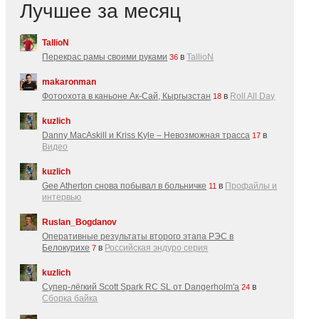
Лучшее за месяц
TallioN
Перекрас рамы своими руками
в
TallioN
36
makaronman
Фотоохота в каньоне Ак-Cай, Кыргызстан
в
Roll All Day
18
kuzlich
Danny MacAskill и Kriss Kyle – Невозможная трасса
в
17
Видео
kuzlich
Gee Atherton снова побывал в больничке
в
Профайлы и
11
интервью
Ruslan_Bogdanov
Оперативные результаты второго этапа РЭС в
Белокурихе
в
Российская эндуро серия
7
kuzlich
Супер-лёгкий Scott Spark RC SL от Dangerholm'a
в
24
Сборка байка