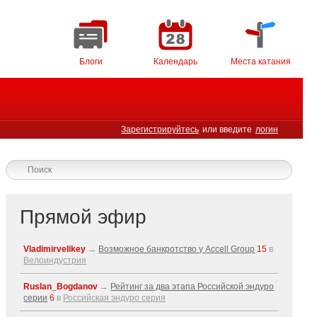
Блоги
Календарь
Места катания
Зарегистрируйтесь
или введите
логин
Прямой эфир
Vladimirvelikey
→
Возможное банкротство у Accell Group
15
в
Велоиндустрия
Ruslan_Bogdanov
→
Рейтинг за два этапа Российской эндуро
серии
6
в
Российская эндуро серия