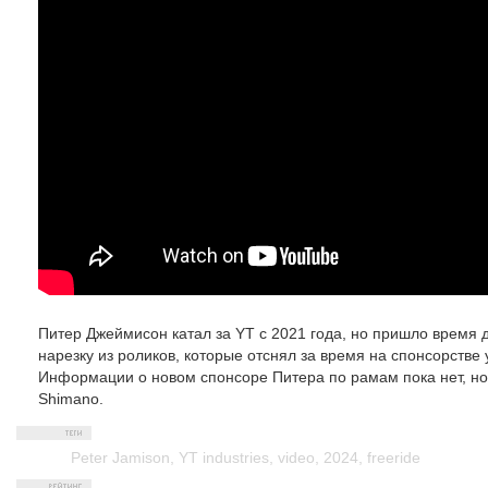
Питер Джеймисон катал за YT с 2021 года, но пришло время 
нарезку из роликов, которые отснял за время на спонсорстве 
Информации о новом спонсоре Питера по рамам пока нет, но 
Shimano.
Peter Jamison
,
YT industries
,
video
,
2024
,
freeride