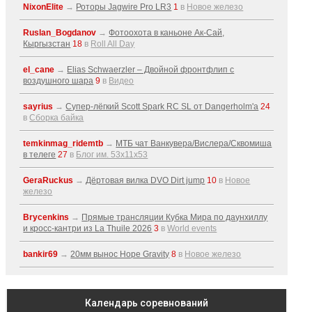
NixonElite
→
Роторы Jagwire Pro LR3
1
в
Новое железо
Ruslan_Bogdanov
→
Фотоохота в каньоне Ак-Cай,
Кыргызстан
18
в
Roll All Day
el_cane
→
Elias Schwaerzler – Двойной фронтфлип с
воздушного шара
9
в
Видео
sayrius
→
Супер-лёгкий Scott Spark RC SL от Dangerholm'a
24
в
Сборка байка
temkinmag_ridemtb
→
МТБ чат Ванкувера/Вислера/Сквомиша
в телеге
27
в
Блог им. 53x11x53
GeraRuckus
→
Дёртовая вилка DVO Dirt jump
10
в
Новое
железо
Brycenkins
→
Прямые трансляции Кубка Мира по даунхиллу
и кросс-кантри из La Thuile 2026
3
в
World events
bankir69
→
20мм вынос Hope Gravity
8
в
Новое железо