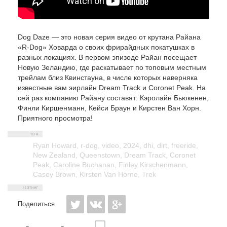
Dog Daze — это новая серия видео от крутана Райана
«R-Dog» Ховарда о своих фрирайдных покатушках в
разных локациях. В первом эпизоде Райан посещает
Новую Зеландию, где раскатывает по топовым местным
трейлам близ Квинстауна, в числе которых наверняка
известные вам эирлайн Dream Track и Coronet Peak. На
сей раз компанию Райану составят: Кэролайн Бьюкенен,
Финли Киршенманн, Кейси Браун и Кирстен Ван Хорн.
Приятного просмотра!
Ryan Howard
,
r-dog
,
video
,
2024
,
dhi
,
dirt
,
freeride
,
New Zealand
,
Queenstown
,
Dream Track
,
Coronet
Peak
,
Caroline Buchanan
,
Finley Kirschenmann
,
Casey Brown
,
Kirsten Van Horne
,
Trek
Поделиться