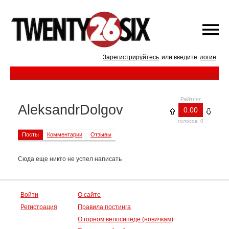
Зарегистрируйтесь
или введите
логин
Рейтинг
AleksandrDolgov
0.00
голосов: 0
Посты
Комментарии
Отзывы
Сюда еще никто не успел написать
Войти
О сайте
Регистрация
Правила постинга
О горном велосипеде (новичкам)