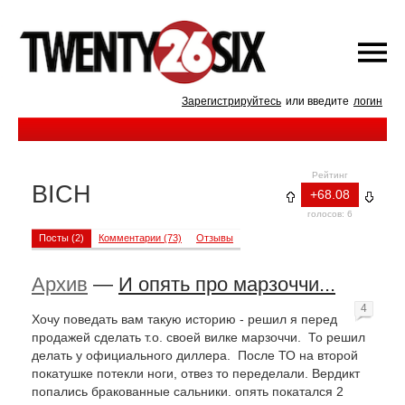
Зарегистрируйтесь
или введите
логин
Рейтинг
BICH
+68.08
голосов: 6
Посты (2)
Комментарии (73)
Отзывы
Архив
—
И опять про марзоччи...
4
Хочу поведать вам такую историю - решил я перед
продажей сделать т.о. своей вилке марзоччи. То решил
делать у официального диллера. После ТО на второй
покатушке потекли ноги, отвез то переделали. Вердикт
попались бракованные сальники. опять покатался 2