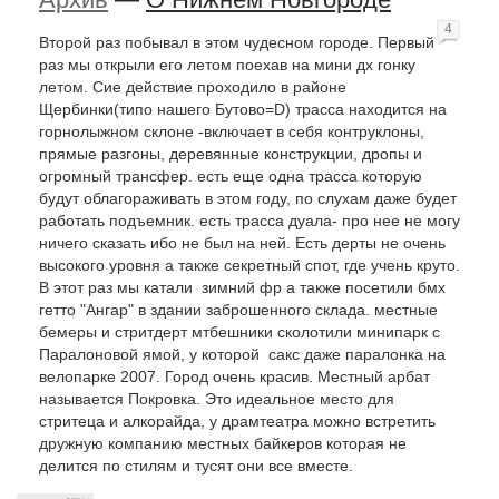
4
Второй раз побывал в этом чудесном городе. Первый
раз мы открыли его летом поехав на мини дх гонку
летом. Сие действие проходило в районе
Щербинки(типо нашего Бутово=D) трасса находится на
горнолыжном склоне -включает в себя контруклоны,
прямые разгоны, деревянные конструкции, дропы и
огромный трансфер. есть еще одна трасса которую
будут облагораживать в этом году, по слухам даже будет
работать подъемник. есть трасса дуала- про нее не могу
ничего сказать ибо не был на ней. Есть дерты не очень
высокого уровня а также секретный спот, где учень круто.
В этот раз мы катали зимний фр а также посетили бмх
гетто "Ангар" в здании заброшенного склада. местные
бемеры и стритдерт мтбешники сколотили минипарк с
Паралоновой ямой, у которой сакс даже паралонка на
велопарке 2007. Город очень красив. Местный арбат
называется Покровка. Это идеальное место для
стритеца и алкорайда, у драмтеатра можно встретить
дружную компанию местных байкеров которая не
делится по стилям и тусят они все вместе.