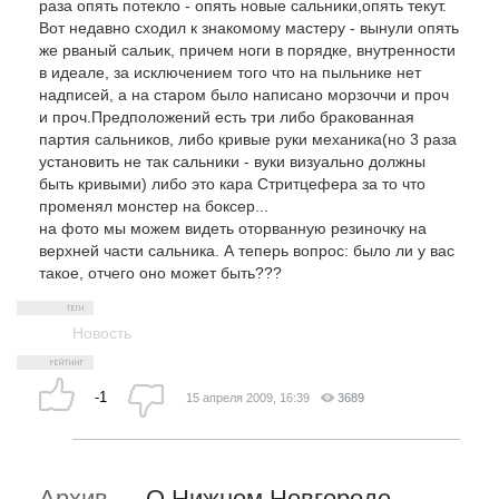
раза опять потекло - опять новые сальники,опять текут.
Вот недавно сходил к знакомому мастеру - вынули опять
же рваный сальик, причем ноги в порядке, внутренности
в идеале, за исключением того что на пыльнике нет
надписей, а на старом было написано морзоччи и проч
и проч.Предположений есть три либо бракованная
партия сальников, либо кривые руки механика(но 3 раза
установить не так сальники - вуки визуально должны
быть кривыми) либо это кара Стритцефера за то что
променял монстер на боксер...
на фото мы можем видеть оторванную резиночку на
верхней части сальника. А теперь вопрос: было ли у вас
такое, отчего оно может быть???
Новость
-1
15 апреля 2009, 16:39
3689
Архив
—
О Нижнем Новгороде