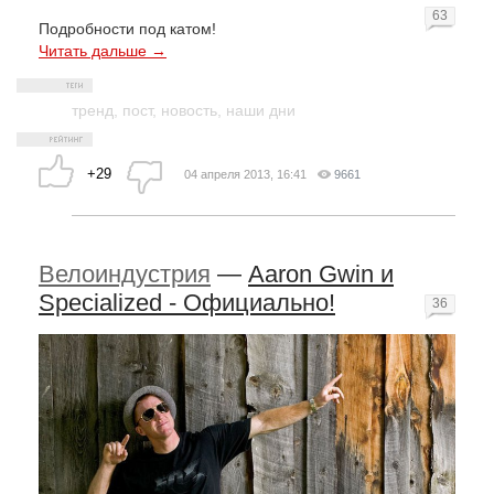
63
Подробности под катом!
Читать дальше →
тренд
,
пост
,
новость
,
наши дни
+29
04 апреля 2013, 16:41
9661
Велоиндустрия
—
Aaron Gwin и
Specialized - Официально!
36