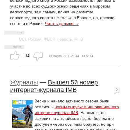
велосипедного спорта России возможность принимать
участие во всех судьбоносных решениях в мировом
велоспорте, тем самым, влияя на развитие
велосипедного спорта не только в Европе, но, прежде
всего, и в России.
Читать дальше →
UCI
,
Россия
,
ФВСР
,
Новость
,
MTB
+14
13 марта 2011, 21:44
5114
Журналы
—
Вышел 5й номер
интернет-журнала IMB
2
Весна и начало активного сезона были
отмечены
новым выпуском инновационного
интернет-журнала IMB
. Напомню, он
выходит на английском языке, бесплатно
доступен через обычный браузер, но при
этом выглядит максимально приближенно к