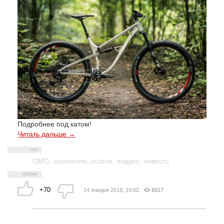
Подробнее под катом!
Читать дальше →
OMG
,
octaneone
,
octane
,
подвес
,
новость
+70
14 января 2019, 19:02
6817