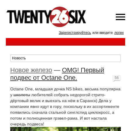
Зарегистрируйтесь
или введите
логин
Новое железо
—
OMG! Первый
подвес от Octane One.
56
Octane One, младшая дочка NS bikes, весьма популярна
у
школоты
любителей собрать недорогой стрито-
дёртовый велик и выехать на нём в Саранск) Дела у
компании явно идут в гору, поскольку в их асcортименте
появились сначала стальной синглспид циклокросс, а
потом и полноценная грэвел-рама. И вот настала
очередь подвеса!