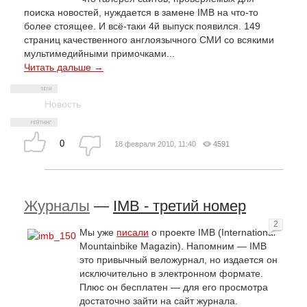
поиска новостей, нуждается в замене IMB на что-то
более стоящее. И всё-таки 4й выпуск появился. 149
страниц качественного англоязычного СМИ со всякими
мультимедийными примочками...
Читать дальше →
Новость
0
18 февраля 2010, 11:40
4591
Журналы
—
IMB - третий номер
2
Мы уже
писали
о проекте IMB (International
Mountainbike Magazin). Напомним — IMB
это привычный веложурнал, но издается он
исключительно в электронном формате.
Плюс он бесплатен — для его просмотра
достаточно зайти на сайт журнала.