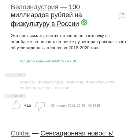
Велоиндустрия
—
100
миллиардов рублей на
17
физкультуру в России
Это пост-ссылка, соответственно по заголовку вы
перейдете на новость на ленте.ру, которая рассказывает
об утвержденных планах на 2016-2020 годы.
http://lenta.ru/news/2014/01/03/fizkult/
новость
,
физкультура
,
развитие
,
правительство
,
спорт
,
вроде как позитив
+16
03 января 2014, 12:39
3818
Coldat
—
Сенсационная новость!