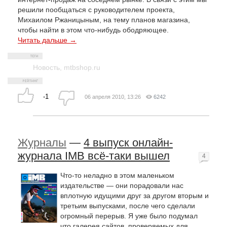
решили пообщаться с руководителем проекта,
Михаилом Ржаницыным, на тему планов магазина,
чтобы найти в этом что-нибудь ободряющее.
Читать дальше →
Новость
,
mtbshop.ru
-1
06 апреля 2010, 13:26
6242
Журналы
—
4 выпуск онлайн-
журнала IMB всё-таки вышел
4
Что-то неладно в этом маленьком
издательстве — они порадовали нас
вплотную идущими друг за другом вторым и
третьим выпусками, после чего сделали
огромный перерыв. Я уже было подумал
что галерея сайтов, проверяемых для