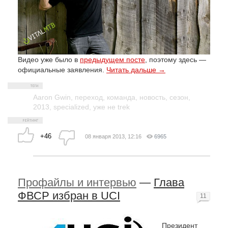
Видео уже было в
предыдущем посте
, поэтому здесь —
официальные заявления.
Читать дальше →
Aaron Gwin
,
переход
,
команда
,
новость
,
сезон
,
2013
,
specialized
,
уже не trek
+46
08 января 2013, 12:16
6965
Профайлы и интервью
—
Глава
ФВСР избран в UCI
11
Президент